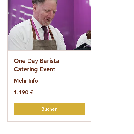
One Day Barista
Catering Event
Mehr Info
1.190
1.190 €
Euro
Buchen