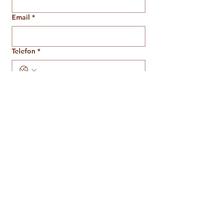
Email
*
Telefon
*
*Alle optionalen Dienstleistungen 
bekommen sie automatisch mit 
einem seperaten Angebot
Sie bestätigen, dass sie unsere 
Datenschutzrichtlinien 
gelesen 
haben und diese akzeptieren
*
Absenden
FAQ