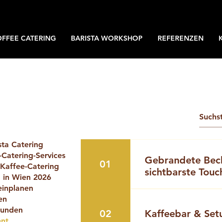
OFFEE CATERING
BARISTA WORKSHOP
REFERENZEN
sta Catering
-Catering-Services
Gebrandete Bech
01
 Kaffee-Catering
sichtbarste Touc
g in Wien 2026
einplanen
Eine der effektivsten
en
Pappbecher mit Ihre
tunden
02
Kaffeebar & Set
individualisierte De
ent