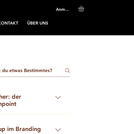
Anmelden
KONTAKT
ÜBER UNS
er: der
hpoint
 Möglichkeiten ist: •
m Firmenlogo • vollständig
up im Branding
signs im Corporate Design