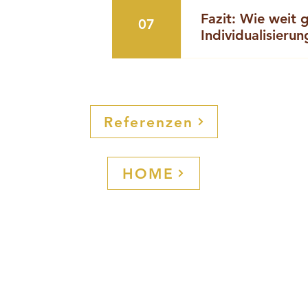
Servietten und Zube
Fazit: Wie weit 
07
Gestaltung der Coffe
Individualisierun
und Kommunikations-
vollständig integrier
Im professionellen C
Individualisierung we
von Kaffee hinaus. M
(wie Cambiocaffè) sch
Referenzen
gebrandetes visuelle
Kaffee-Service • ein
Ihren Gästen ☕ Denn
HOME
Kaffee nicht nur ein
wirkungsvolles Brand
Info
R