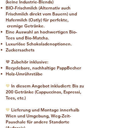
(keine Industrie-Blends)
BIO-Frischmilch (Alternativ auch
Frischmilch direkt vom Bauern) und
Hafermilch (Oatly) für perfekte,
cremige Getränke.
Eine Auswahl an hochwertigen Bio-
Tees und Bio-Matcha.
Luxuriöse Schokoladenoptionen.
Zuckersachets
🤎 Zubehör inklusive:
Recyclebare, nachhaltige PappBecher
Holz-Umrührstäbe
🤎
In diesem Angebot inkludiert: Bis zu
200 Getränke (Cappuccinos, Espressi,
Tees, etc.)
🤎
Lieferung und Montage innerhalb
Wien und Umgebung, Weg-Zeit-
Pauschale für andere Standorte
(Aufpreis)