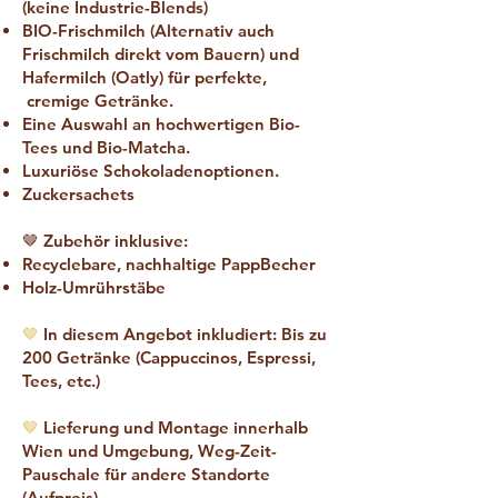
(keine Industrie-Blends)
BIO-Frischmilch (Alternativ auch
Frischmilch direkt vom Bauern) und
Hafermilch (Oatly) für perfekte,
cremige Getränke.
Eine Auswahl an hochwertigen Bio-
Tees und Bio-Matcha.
Luxuriöse Schokoladenoptionen.
Zuckersachets
🤎 Zubehör inklusive:
Recyclebare, nachhaltige PappBecher
Holz-Umrührstäbe
🤎
In diesem Angebot inkludiert: Bis zu
200 Getränke (Cappuccinos, Espressi,
Tees, etc.)
🤎
Lieferung und Montage innerhalb
Wien und Umgebung, Weg-Zeit-
Pauschale für andere Standorte
(Aufpreis)