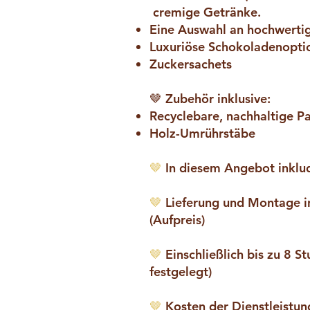
cremige Getränke.
Eine Auswahl an hochwert
Luxuriöse Schokoladenopti
Zuckersachets
🤎 Zubehör inklusive:
Recyclebare, nachhaltige 
Holz-Umrührstäbe
🤎
In diesem Angebot inkludi
🤎
Lieferung und Montage i
(Aufpreis)
🤎
Einschließlich bis zu 8 
festgelegt)
🤎
Kosten der Dienstleistu