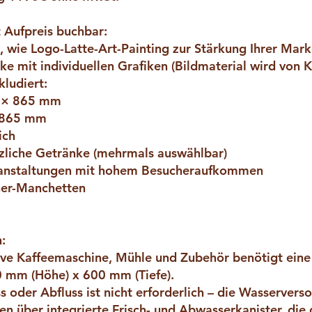
 Aufpreis buchbar:
, wie Logo-Latte-Art-Painting zur Stärkung Ihrer Mar
ke mit individuellen Grafiken (
Bildmaterial wird von K
ludiert:
 × 865 mm
 865 mm
ich
zliche Getränke (mehrmals auswählbar)
Veranstaltungen mit hohem Besucheraufkommen
cher-Manchetten
:
ive Kaffeemaschine, Mühle und Zubehör benötigt eine 
0 mm (Höhe) x 600 mm (Tiefe).
s oder Abfluss ist nicht erforderlich – die Wasservers
n über integrierte Frisch- und Abwasserkanister, die