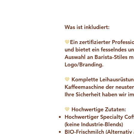
Was ist inkludiert:
🤎
Ein zertifizierter Professi
und bietet ein fesselndes u
Auswahl an Barista-Stiles 
Logo/Branding.
🤎
Komplette Leihausrüstung, 
Kaffeemaschine der neusten
Ihre Sicherheit haben wir 
🤎
Hochwertige Zutaten:
Hochwertiger Specialty C
(keine Industrie-Blends)
BIO-Frischmilch (Alternati