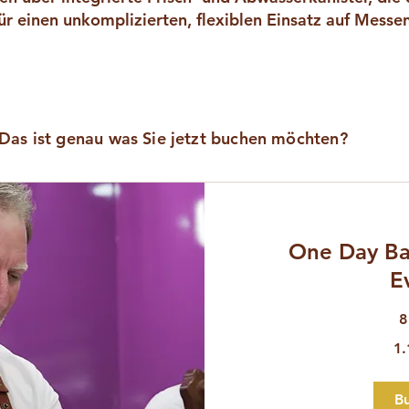
ür einen unkomplizierten, flexiblen Einsatz auf Messen
Das ist genau was Sie jetzt buchen möchten?
One Day Bar
E
8
1.190
1.
Euro
B