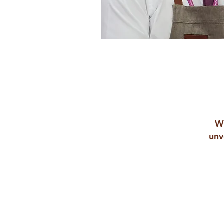
Wi
unv