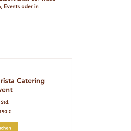
, Events oder in
ista Catering
vent
 Std.
190 €
uchen