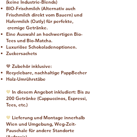
(keine Industrie-Blends)
BIO-Frischmilch (Alternativ auch
Frischmilch direkt vom Bauern) und
Hafermilch (Oatly) für perfekte,
cremige Getränke.
Eine Auswahl an hochwertigen Bio-
Tees und Bio-Matcha.
Luxuriöse Schokoladenoptionen.
Zuckersachets
🤎 Zubehör inklusive:
Recyclebare, nachhaltige PappBecher
Holz-Umrührstäbe
🤎
In diesem Angebot inkludiert: Bis zu
200 Getränke (Cappuccinos, Espressi,
Tees, etc.)
🤎
Lieferung und Montage innerhalb
Wien und Umgebung, Weg-Zeit-
Pauschale für andere Standorte
(Aufpreis)