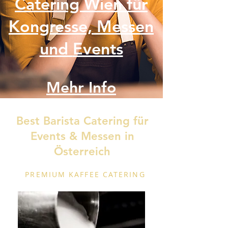
Catering
Wien für
Kongresse,
Messen
und
Events
Mehr Info
Best Barista Catering für
Events & Messen in
Österreich
Mehr info
PREMIUM KAFFEE CATERING