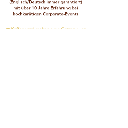
(Englisch/Deutsch immer garantiert)
mit über 10 Jahre Erfahrung bei
hochkarätigen Corporate-Events
💼 Kaffee wird mehr als ein Getränk - er
wird zu einem Moment des
Networkings, der Gastfreundschaft und
echter Verbindung.
“Es gibt nichts besseres
als einen guten
italienischen espresso”