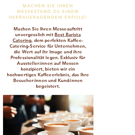
MACHEN SIE IHREN
MESSESTAND ZU EINEM
HERRAUSRAGENDEM ERFOLG!
Machen Sie Ihren Messeauftritt
unvergesslich mit
Best Barista
Catering
, dem perfekten Kaffee-
Catering-Service für Unternehmen,
die Wert auf ihr Image und ihre
Professionalität legen. Exklusiv für
Aussteller:innen auf Messen
konzipiert, bieten wir ein
hochwertiges Kaffeeerlebnis, das Ihre
Besucher:innen und Kund:innen
begeistert.