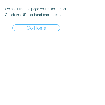
We can’t find the page you’re looking for.
Check the URL, or head back home.
Go Home
Cambio Caffè bietet authentischen
italienischen Kaffee mit einer Vielzahl
von charakteristischen Mischungen und
speziellen Röstungen an, die alle den