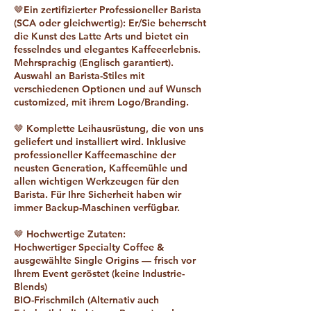
🤎Ein zertifizierter Professioneller Barista
(SCA oder gleichwertig): Er/Sie beherrscht
die Kunst des Latte Arts und bietet ein
fesselndes und elegantes Kaffeeerlebnis.
Mehrsprachig (Englisch garantiert).
Auswahl an Barista-Stiles mit
verschiedenen Optionen und auf Wunsch
customized, mit ihrem Logo/Branding.
🤎 Komplette Leihausrüstung, die von uns
geliefert und installiert wird. Inklusive
professioneller Kaffeemaschine der
neusten Generation, Kaffeemühle und
allen wichtigen Werkzeugen für den
Barista. Für Ihre Sicherheit haben wir
immer Backup-Maschinen verfügbar.
🤎 Hochwertige Zutaten:
Hochwertiger Specialty Coffee &
ausgewählte Single Origins — frisch vor
Ihrem Event geröstet (keine Industrie-
Blends)
BIO-Frischmilch (Alternativ auch