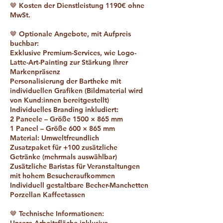
🤎 Kosten der Dienstleistung 1190€ ohne
MwSt.
🤎 Optionale Angebote, mit Aufpreis
buchbar:
Exklusive Premium-Services, wie Logo-
Latte-Art-Painting zur Stärkung Ihrer
Markenpräsenz
Personalisierung der Bartheke mit
individuellen Grafiken (Bildmaterial wird
von Kund:innen bereitgestellt)
Individuelles Branding inkludiert:
2 Paneele – Größe 1500 × 865 mm
1 Paneel – Größe 600 × 865 mm
Material: Umweltfreundlich
Zusatzpaket für +100 zusätzliche
Getränke (mehrmals auswählbar)
Zusätzliche Baristas für Veranstaltungen
mit hohem Besucheraufkommen
Individuell gestaltbare Becher-Manchetten
Porzellan Kaffeetassen
🤎 Technische Informationen: