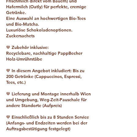
Frischmilch direkt vom Bauern) und
Hafermilch (Oatly) für perfekte, cremige
Getränke.
Eine Auswahl an hochwertigen Bio-Tees
und Bio-Matcha.
Luxuriöse Schokoladenoptionen.
Zuckersachets
🤎 Zubehör inklusive:
Recyclebare, nachhaltige PappBecher
Holz-Umrührstäbe
🤎 In diesem Angebot inkludiert: Bis zu
200 Getränke (Cappuccinos, Espressi,
Tees, etc.)
🤎 Lieferung und Montage innerhalb Wien
und Umgebung, Weg-Zeit-Pauschale für
andere Standorte (Aufpreis)
🤎 Einschließlich bis zu 8 Stunden Service
(Anfangs- und Endzeiten werden bei der
Auftragsbestätigung festgelegt)